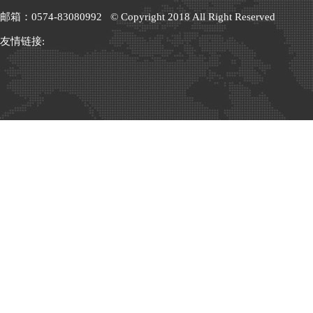
邮箱：0574-83080992 © Copyright 2018 All Right Reserved
友情链接: